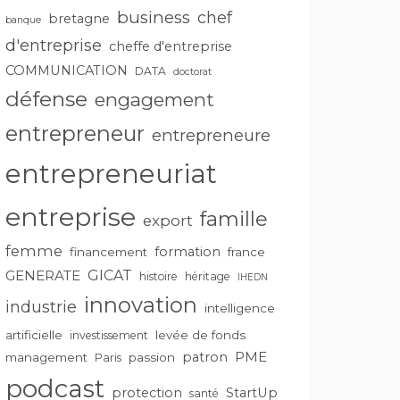
business
chef
bretagne
banque
d'entreprise
cheffe d'entreprise
COMMUNICATION
DATA
doctorat
défense
engagement
entrepreneur
entrepreneure
entrepreneuriat
entreprise
famille
export
femme
formation
financement
france
GENERATE
GICAT
histoire
héritage
IHEDN
innovation
industrie
intelligence
artificielle
levée de fonds
investissement
PME
patron
management
passion
Paris
podcast
protection
StartUp
santé