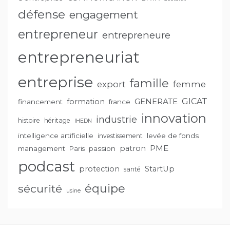
défense
engagement
entrepreneur
entrepreneure
entrepreneuriat
entreprise
famille
export
femme
GENERATE
GICAT
formation
financement
france
innovation
industrie
histoire
héritage
IHEDN
intelligence artificielle
levée de fonds
investissement
PME
patron
management
passion
Paris
podcast
protection
StartUp
santé
équipe
sécurité
usine