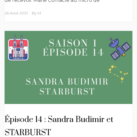
de recevoir Marie Comacle au micro de
26 Août 2021
By
M.
Épisode 14 : Sandra Budimir et
STARBURST