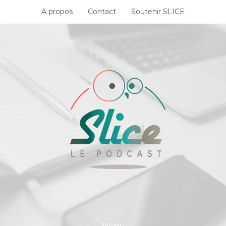
Skip
A propos
Contact
Soutenir SLICE
to
content
Menu