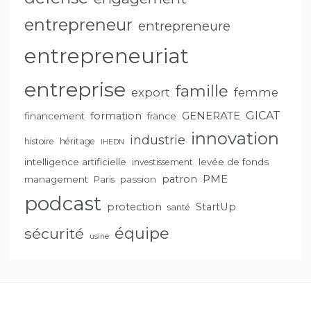
entrepreneur
entrepreneure
entrepreneuriat
entreprise
famille
export
femme
GENERATE
GICAT
formation
financement
france
innovation
industrie
histoire
héritage
IHEDN
intelligence artificielle
levée de fonds
investissement
PME
patron
management
passion
Paris
podcast
protection
StartUp
santé
équipe
sécurité
usine