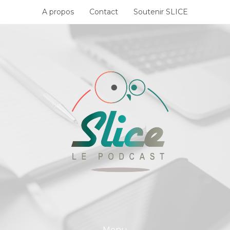
Skip
A propos
Contact
Soutenir SLICE
to
content
Menu