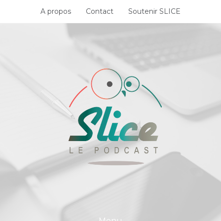
Skip
A propos
Contact
Soutenir SLICE
to
content
Menu