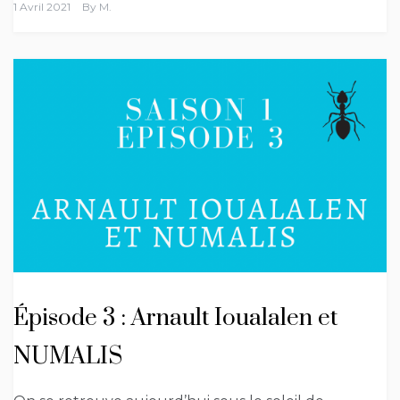
1 Avril 2021
By
M.
Épisode 3 : Arnault Ioualalen et
NUMALIS