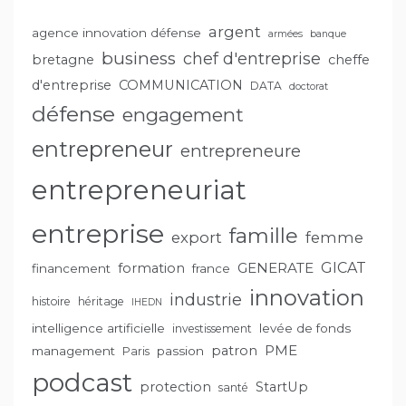
argent
agence innovation défense
armées
banque
business
chef d'entreprise
bretagne
cheffe
d'entreprise
COMMUNICATION
DATA
doctorat
défense
engagement
entrepreneur
entrepreneure
entrepreneuriat
entreprise
famille
export
femme
GENERATE
GICAT
formation
financement
france
innovation
industrie
histoire
héritage
IHEDN
intelligence artificielle
levée de fonds
investissement
PME
patron
management
passion
Paris
podcast
protection
StartUp
santé