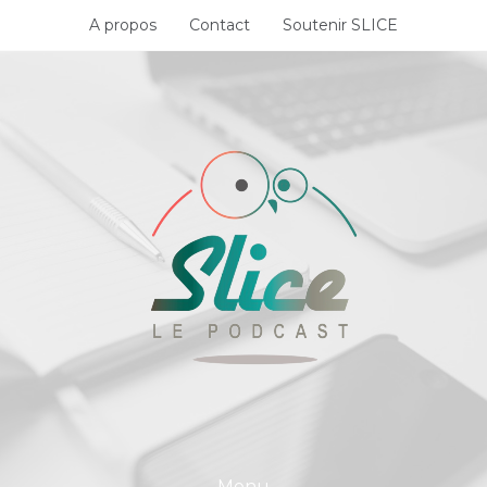
Skip
A propos
Contact
Soutenir SLICE
to
content
Menu