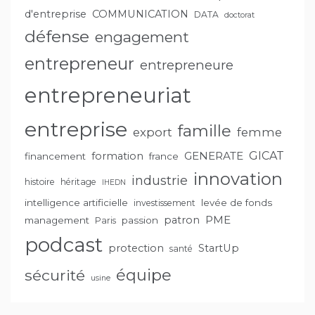
d'entreprise
COMMUNICATION
DATA
doctorat
défense
engagement
entrepreneur
entrepreneure
entrepreneuriat
entreprise
famille
export
femme
GENERATE
GICAT
formation
financement
france
innovation
industrie
histoire
héritage
IHEDN
intelligence artificielle
levée de fonds
investissement
PME
patron
management
passion
Paris
podcast
protection
StartUp
santé
équipe
sécurité
usine