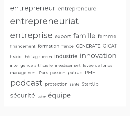
entrepreneur
entrepreneure
entrepreneuriat
entreprise
famille
export
femme
GENERATE
GICAT
formation
financement
france
innovation
industrie
histoire
héritage
IHEDN
intelligence artificielle
levée de fonds
investissement
PME
patron
management
passion
Paris
podcast
protection
StartUp
santé
équipe
sécurité
usine