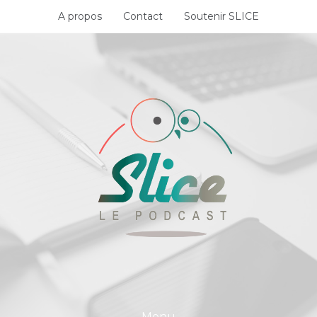
Skip
A propos
Contact
Soutenir SLICE
to
content
Menu