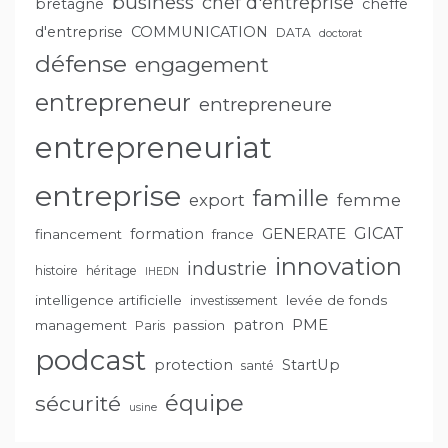
business
chef d'entreprise
bretagne
cheffe
d'entreprise
COMMUNICATION
DATA
doctorat
défense
engagement
entrepreneur
entrepreneure
entrepreneuriat
entreprise
famille
export
femme
GENERATE
GICAT
formation
financement
france
innovation
industrie
histoire
héritage
IHEDN
intelligence artificielle
levée de fonds
investissement
PME
patron
management
passion
Paris
podcast
protection
StartUp
santé
équipe
sécurité
usine