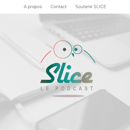
Skip
A propos
Contact
Soutenir SLICE
to
content
Menu