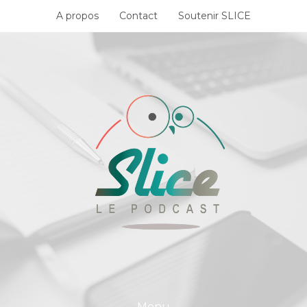
Skip
A propos
Contact
Soutenir SLICE
to
content
Menu