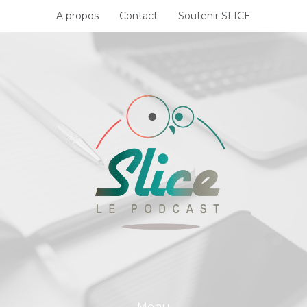
Skip
A propos
Contact
Soutenir SLICE
to
content
Menu