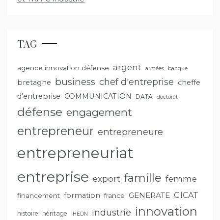
TAG
argent
agence innovation défense
armées
banque
business
chef d'entreprise
bretagne
cheffe
d'entreprise
COMMUNICATION
DATA
doctorat
défense
engagement
entrepreneur
entrepreneure
entrepreneuriat
entreprise
famille
export
femme
GENERATE
GICAT
formation
financement
france
innovation
industrie
histoire
héritage
IHEDN