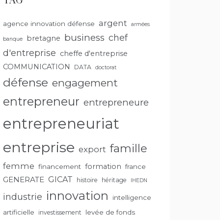
TAG
argent
agence innovation défense
armées
business
chef
bretagne
banque
d'entreprise
cheffe d'entreprise
COMMUNICATION
DATA
doctorat
défense
engagement
entrepreneur
entrepreneure
entrepreneuriat
entreprise
famille
export
femme
formation
financement
france
GENERATE
GICAT
histoire
héritage
IHEDN
innovation
industrie
intelligence
artificielle
levée de fonds
investissement