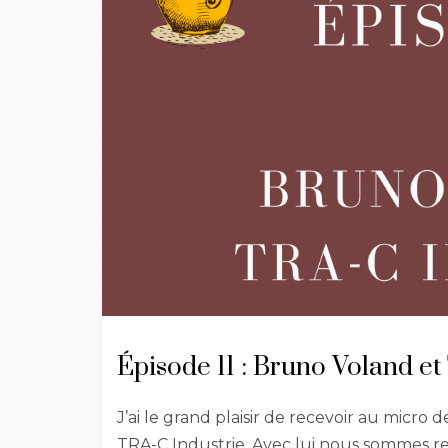
Épisode 11 : Bruno Voland et
J’ai le grand plaisir de recevoir au micr
TRA-C Industrie. Avec lui nous sommes re