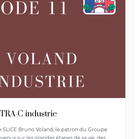
 TRA-C industrie
o de SLICE Bruno Voland, le patron du Groupe
venus sur les grandes étapes de sa vie, des