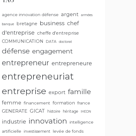
TAG
argent
agence innovation défense
armées
business
chef
bretagne
banque
d'entreprise
cheffe d'entreprise
COMMUNICATION
DATA
doctorat
défense
engagement
entrepreneur
entrepreneure
entrepreneuriat
entreprise
famille
export
femme
formation
financement
france
GENERATE
GICAT
histoire
héritage
IHEDN
innovation
industrie
intelligence
artificielle
levée de fonds
investissement