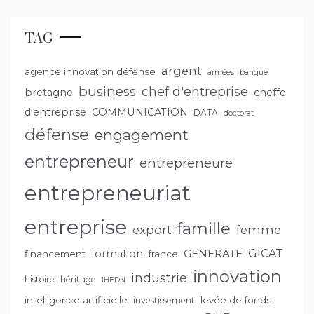
TAG
argent
agence innovation défense
armées
banque
business
chef d'entreprise
bretagne
cheffe
d'entreprise
COMMUNICATION
DATA
doctorat
défense
engagement
entrepreneur
entrepreneure
entrepreneuriat
entreprise
famille
export
femme
GENERATE
GICAT
formation
financement
france
innovation
industrie
histoire
héritage
IHEDN
intelligence artificielle
levée de fonds
investissement