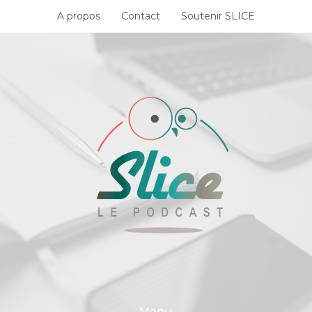
Skip
A propos
Contact
Soutenir SLICE
to
content
Menu