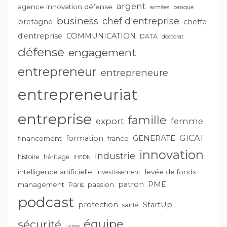
argent
agence innovation défense
armées
banque
business
chef d'entreprise
bretagne
cheffe
d'entreprise
COMMUNICATION
DATA
doctorat
défense
engagement
entrepreneur
entrepreneure
entrepreneuriat
entreprise
famille
export
femme
GENERATE
GICAT
formation
financement
france
innovation
industrie
histoire
héritage
IHEDN
intelligence artificielle
levée de fonds
investissement
PME
patron
management
passion
Paris
podcast
protection
StartUp
santé
équipe
sécurité
usine