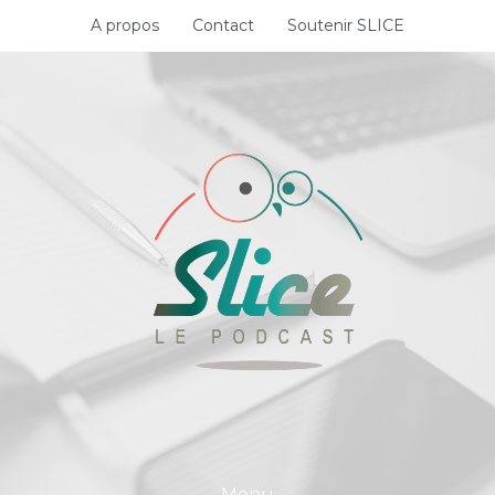
Skip
A propos
Contact
Soutenir SLICE
to
content
Menu