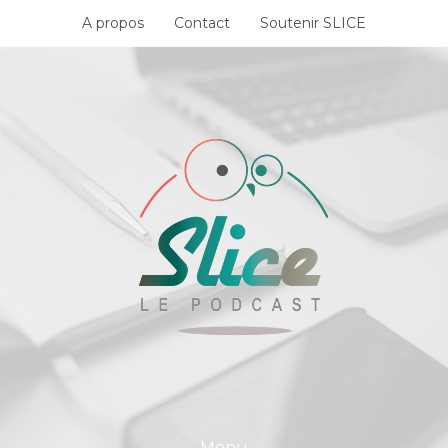
Skip
A propos
Contact
Soutenir SLICE
to
content
Menu