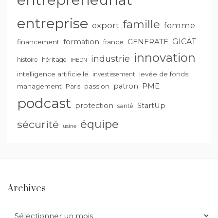
entreprise
famille
export
femme
GENERATE
GICAT
formation
financement
france
innovation
industrie
histoire
héritage
IHEDN
intelligence artificielle
levée de fonds
investissement
PME
patron
management
passion
Paris
podcast
protection
StartUp
santé
équipe
sécurité
usine
Archives
Archives