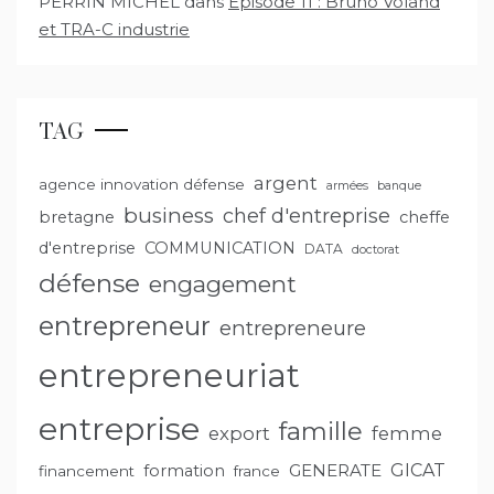
PERRIN MICHEL
dans
Épisode 11 : Bruno Voland
et TRA-C industrie
TAG
argent
agence innovation défense
armées
banque
business
chef d'entreprise
bretagne
cheffe
d'entreprise
COMMUNICATION
DATA
doctorat
défense
engagement
entrepreneur
entrepreneure
entrepreneuriat
entreprise
famille
export
femme
GENERATE
GICAT
formation
financement
france