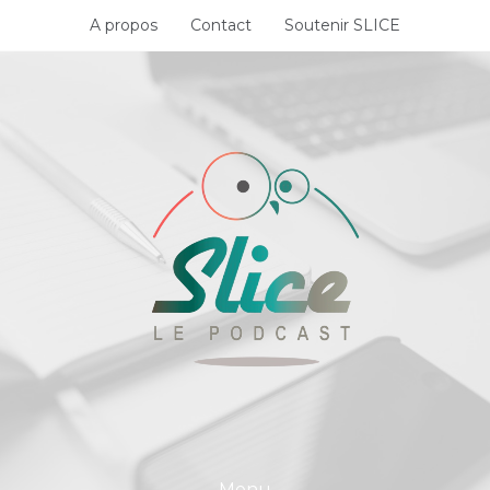
Skip
A propos
Contact
Soutenir SLICE
to
content
Menu