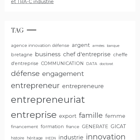
et TRA-C industrie
TAG
argent
agence innovation défense
armées
banque
business
chef d'entreprise
bretagne
cheffe
d'entreprise
COMMUNICATION
DATA
doctorat
défense
engagement
entrepreneur
entrepreneure
entrepreneuriat
entreprise
famille
export
femme
GENERATE
GICAT
formation
financement
france
innovation
industrie
histoire
héritage
IHEDN