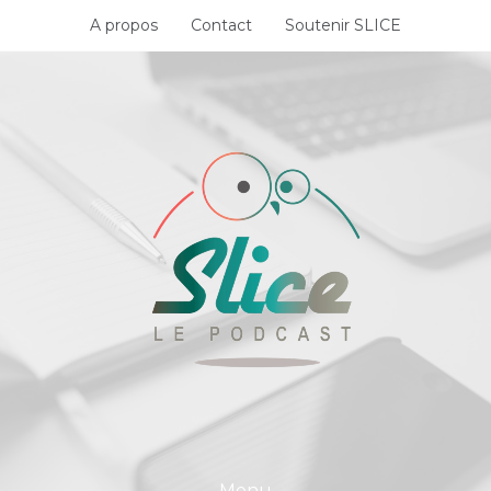
Skip
A propos
Contact
Soutenir SLICE
to
content
Menu