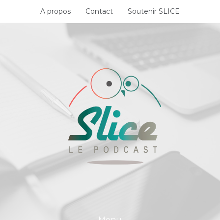
Skip
A propos
Contact
Soutenir SLICE
to
content
Menu