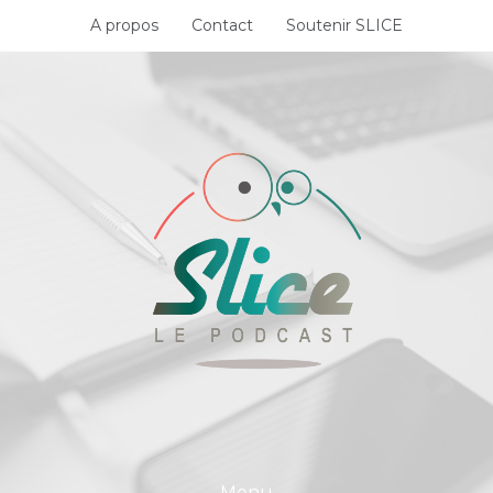
Skip
A propos
Contact
Soutenir SLICE
to
content
Menu