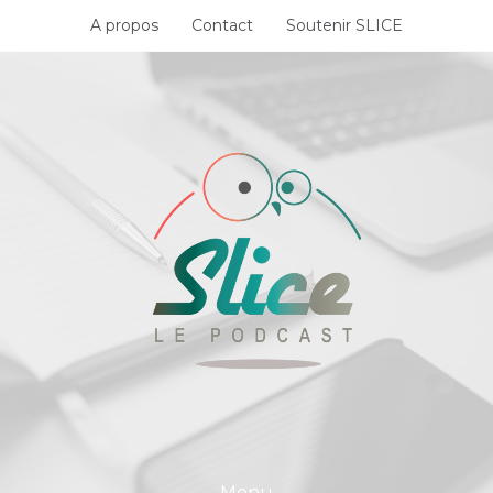
Skip
A propos
Contact
Soutenir SLICE
to
content
Menu