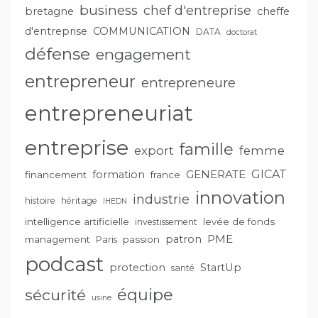
business
chef d'entreprise
bretagne
cheffe
d'entreprise
COMMUNICATION
DATA
doctorat
défense
engagement
entrepreneur
entrepreneure
entrepreneuriat
entreprise
famille
export
femme
GENERATE
GICAT
formation
financement
france
innovation
industrie
histoire
héritage
IHEDN
intelligence artificielle
levée de fonds
investissement
PME
patron
management
passion
Paris
podcast
protection
StartUp
santé
équipe
sécurité
usine