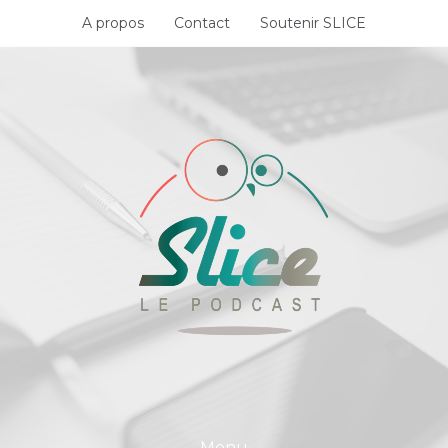
Skip
A propos
Contact
Soutenir SLICE
to
content
Menu