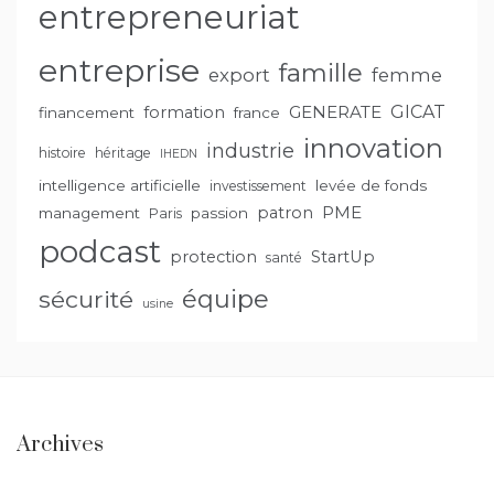
entrepreneuriat
entreprise
famille
export
femme
GENERATE
GICAT
formation
financement
france
innovation
industrie
histoire
héritage
IHEDN
intelligence artificielle
levée de fonds
investissement
PME
patron
management
passion
Paris
podcast
protection
StartUp
santé
équipe
sécurité
usine
Archives
Archives