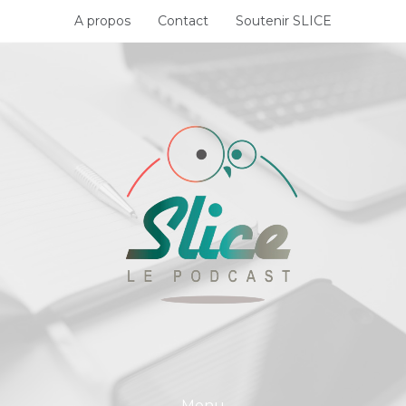
Skip
A propos
Contact
Soutenir SLICE
to
content
Menu