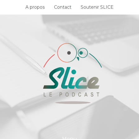
Skip
A propos
Contact
Soutenir SLICE
to
content
Menu