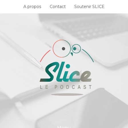
Skip
A propos
Contact
Soutenir SLICE
to
content
Menu