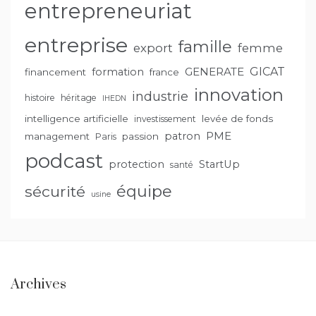
entrepreneuriat
entreprise
famille
export
femme
GENERATE
GICAT
formation
financement
france
innovation
industrie
histoire
héritage
IHEDN
intelligence artificielle
levée de fonds
investissement
PME
patron
management
passion
Paris
podcast
protection
StartUp
santé
équipe
sécurité
usine
Archives
Archives