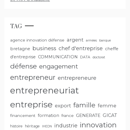
TAG
argent
agence innovation défense
armées
banque
business
chef d'entreprise
bretagne
cheffe
d'entreprise
COMMUNICATION
DATA
doctorat
défense
engagement
entrepreneur
entrepreneure
entrepreneuriat
entreprise
famille
export
femme
GENERATE
GICAT
formation
financement
france
innovation
industrie
histoire
héritage
IHEDN