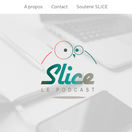
Skip
A propos
Contact
Soutenir SLICE
to
content
Menu