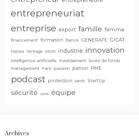
entrepreneuriat
entreprise
famille
export
femme
GENERATE
GICAT
formation
financement
france
innovation
industrie
histoire
héritage
IHEDN
intelligence artificielle
levée de fonds
investissement
PME
patron
management
passion
Paris
podcast
protection
StartUp
santé
équipe
sécurité
usine
Archives