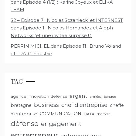
dans
Épisode 4 (1/2) : Karine Joyeux et ELIKA
TEAM
S2 – Épisode 7 : Nicolas Sczaniecki et INTERNEST
dans
Episode 1 : Nicolas Hernandez et Aleph
Networks (et une invitée surprise ! )
PERRIN MICHEL
dans
Épisode 11 : Bruno Voland
et TRA-C industrie
TAG
argent
agence innovation défense
armées
banque
business
chef d'entreprise
bretagne
cheffe
d'entreprise
COMMUNICATION
DATA
doctorat
défense
engagement
entrepreneur
entrepreneure