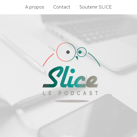
Skip
A propos
Contact
Soutenir SLICE
to
content
Menu