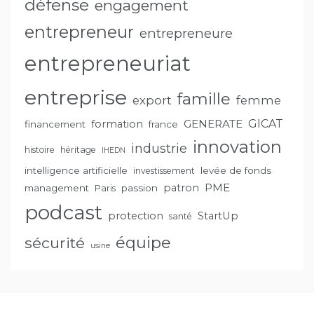
défense
engagement
entrepreneur
entrepreneure
entrepreneuriat
entreprise
famille
export
femme
GENERATE
GICAT
formation
financement
france
innovation
industrie
histoire
héritage
IHEDN
intelligence artificielle
levée de fonds
investissement
PME
patron
management
passion
Paris
podcast
protection
StartUp
santé
équipe
sécurité
usine