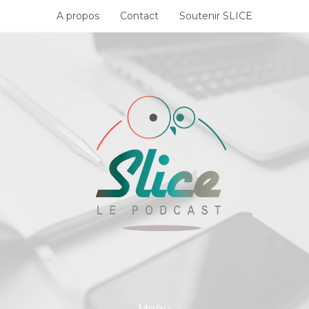
Skip
A propos
Contact
Soutenir SLICE
to
content
Menu