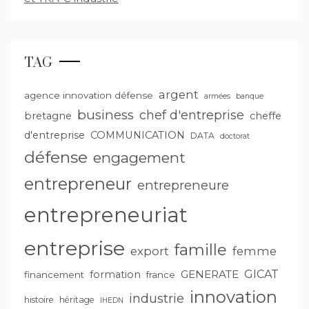
TAG
argent
agence innovation défense
armées
banque
business
chef d'entreprise
bretagne
cheffe
d'entreprise
COMMUNICATION
DATA
doctorat
défense
engagement
entrepreneur
entrepreneure
entrepreneuriat
entreprise
famille
export
femme
GENERATE
GICAT
formation
financement
france
innovation
industrie
histoire
héritage
IHEDN