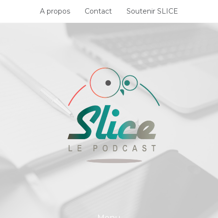
Skip
A propos
Contact
Soutenir SLICE
to
content
Menu