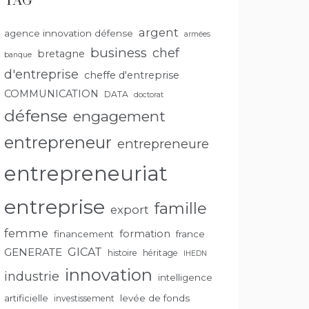
TAG
argent
agence innovation défense
armées
business
chef
bretagne
banque
d'entreprise
cheffe d'entreprise
COMMUNICATION
DATA
doctorat
défense
engagement
entrepreneur
entrepreneure
entrepreneuriat
entreprise
famille
export
femme
formation
financement
france
GENERATE
GICAT
histoire
héritage
IHEDN
innovation
industrie
intelligence
artificielle
levée de fonds
investissement