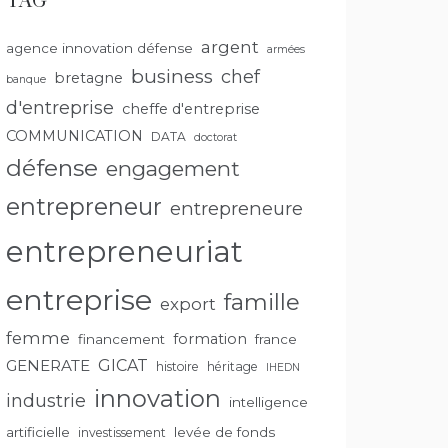
TAG
argent
agence innovation défense
armées
business
chef
bretagne
banque
d'entreprise
cheffe d'entreprise
COMMUNICATION
DATA
doctorat
défense
engagement
entrepreneur
entrepreneure
entrepreneuriat
entreprise
famille
export
femme
formation
financement
france
GENERATE
GICAT
histoire
héritage
IHEDN
innovation
industrie
intelligence
artificielle
levée de fonds
investissement