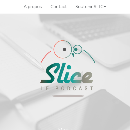
Skip
A propos
Contact
Soutenir SLICE
to
content
Menu