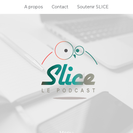
Skip
A propos
Contact
Soutenir SLICE
to
content
Menu