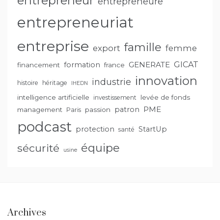
entrepreneur
entrepreneure
entrepreneuriat
entreprise
famille
export
femme
GENERATE
GICAT
formation
financement
france
innovation
industrie
histoire
héritage
IHEDN
intelligence artificielle
levée de fonds
investissement
PME
patron
management
passion
Paris
podcast
protection
StartUp
santé
équipe
sécurité
usine
Archives