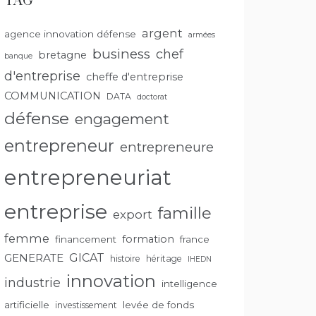
TAG
argent
agence innovation défense
armées
business
chef
bretagne
banque
d'entreprise
cheffe d'entreprise
COMMUNICATION
DATA
doctorat
défense
engagement
entrepreneur
entrepreneure
entrepreneuriat
entreprise
famille
export
femme
formation
financement
france
GENERATE
GICAT
histoire
héritage
IHEDN
innovation
industrie
intelligence
artificielle
levée de fonds
investissement