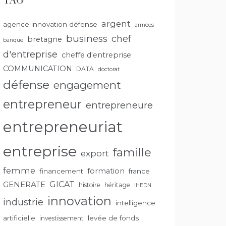
TAG
argent
agence innovation défense
armées
business
chef
bretagne
banque
d'entreprise
cheffe d'entreprise
COMMUNICATION
DATA
doctorat
défense
engagement
entrepreneur
entrepreneure
entrepreneuriat
entreprise
famille
export
femme
formation
financement
france
GENERATE
GICAT
histoire
héritage
IHEDN
innovation
industrie
intelligence
artificielle
levée de fonds
investissement