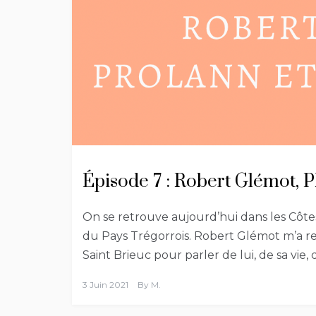
Épisode 7 : Robert Glémo
On se retrouve aujourd’hui dans les Côt
du Pays Trégorrois. Robert Glémot m’a r
Saint Brieuc pour parler de lui, de sa vie,
3 Juin 2021
By
M.