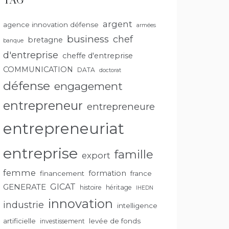
TAG
argent
agence innovation défense
armées
business
chef
bretagne
banque
d'entreprise
cheffe d'entreprise
COMMUNICATION
DATA
doctorat
défense
engagement
entrepreneur
entrepreneure
entrepreneuriat
entreprise
famille
export
femme
formation
financement
france
GENERATE
GICAT
histoire
héritage
IHEDN
innovation
industrie
intelligence
artificielle
levée de fonds
investissement