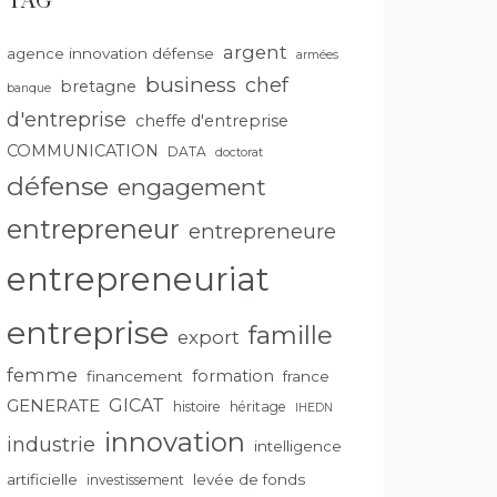
TAG
argent
agence innovation défense
armées
business
chef
bretagne
banque
d'entreprise
cheffe d'entreprise
COMMUNICATION
DATA
doctorat
défense
engagement
entrepreneur
entrepreneure
entrepreneuriat
entreprise
famille
export
femme
formation
financement
france
GENERATE
GICAT
histoire
héritage
IHEDN
innovation
industrie
intelligence
artificielle
levée de fonds
investissement