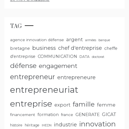
TAG
argent
agence innovation défense
armées
banque
business
chef d'entreprise
bretagne
cheffe
d'entreprise
COMMUNICATION
DATA
doctorat
défense
engagement
entrepreneur
entrepreneure
entrepreneuriat
entreprise
famille
export
femme
GENERATE
GICAT
formation
financement
france
innovation
industrie
histoire
héritage
IHEDN