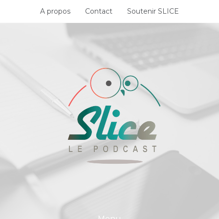
Skip
A propos
Contact
Soutenir SLICE
to
content
Menu