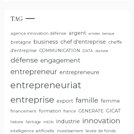
TAG
argent
agence innovation défense
armées
banque
business
chef d'entreprise
bretagne
cheffe
d'entreprise
COMMUNICATION
DATA
doctorat
défense
engagement
entrepreneur
entrepreneure
entrepreneuriat
entreprise
famille
export
femme
GENERATE
GICAT
formation
financement
france
innovation
industrie
histoire
héritage
IHEDN
intelligence artificielle
levée de fonds
investissement