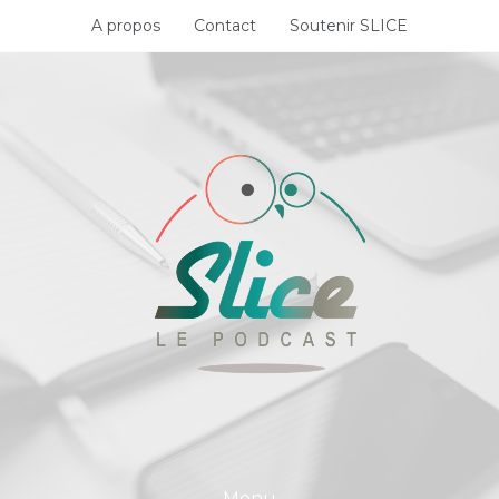
Skip
A propos
Contact
Soutenir SLICE
to
content
Menu