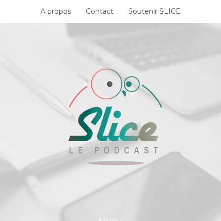
Skip
A propos
Contact
Soutenir SLICE
to
content
Menu