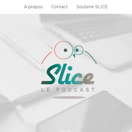
Skip
A propos
Contact
Soutenir SLICE
to
content
Menu