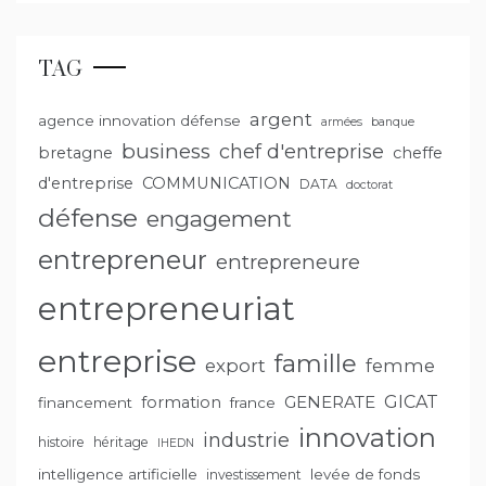
TAG
argent
agence innovation défense
armées
banque
business
chef d'entreprise
bretagne
cheffe
d'entreprise
COMMUNICATION
DATA
doctorat
défense
engagement
entrepreneur
entrepreneure
entrepreneuriat
entreprise
famille
export
femme
GENERATE
GICAT
formation
financement
france
innovation
industrie
histoire
héritage
IHEDN
intelligence artificielle
levée de fonds
investissement