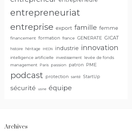
entrepreneuriat
entreprise
famille
export
femme
GENERATE
GICAT
formation
financement
france
innovation
industrie
histoire
héritage
IHEDN
intelligence artificielle
levée de fonds
investissement
PME
patron
management
passion
Paris
podcast
protection
StartUp
santé
équipe
sécurité
usine
Archives