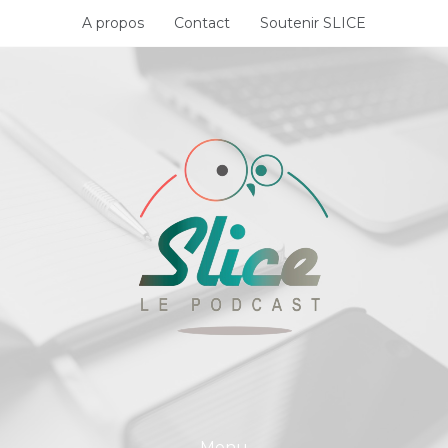
Skip
A propos
Contact
Soutenir SLICE
to
content
Menu