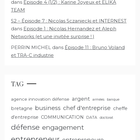
dans
Épisode 4 (1/2) : Karine Joyeux et ELIKA
TEAM
S2 – Épisode 7 : Nicolas Sczaniecki et INTERNEST
dans
Episode 1 : Nicolas Hernandez et Aleph
Networks (et une invitée surprise ! )
PERRIN MICHEL
dans
Épisode 11 : Bruno Voland
et TRA-C industrie
TAG
argent
agence innovation défense
armées
banque
business
chef d'entreprise
bretagne
cheffe
d'entreprise
COMMUNICATION
DATA
doctorat
défense
engagement
entrepreneur
entrepreneure