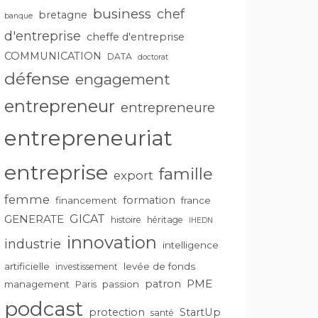
business
chef
bretagne
banque
d'entreprise
cheffe d'entreprise
COMMUNICATION
DATA
doctorat
défense
engagement
entrepreneur
entrepreneure
entrepreneuriat
entreprise
famille
export
femme
formation
financement
france
GENERATE
GICAT
histoire
héritage
IHEDN
innovation
industrie
intelligence
artificielle
levée de fonds
investissement
PME
patron
management
passion
Paris
podcast
protection
StartUp
santé