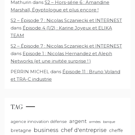
Mathurin
dans
S2 – Hors-série 6 : Amandine
Marshall, Égyptologue et plus encore !
S2 – Épisode 7 : Nicolas Sczaniecki et INTERNEST
dans
Épisode 4 (1/2) : Karine Joyeux et ELIKA
TEAM
S2 – Épisode 7 : Nicolas Sczaniecki et INTERNEST
dans
Episode 1 : Nicolas Hernandez et Aleph
Networks (et une invitée surprise ! )
PERRIN MICHEL
dans
Épisode 11 : Bruno Voland
et TRA-C industrie
TAG
argent
agence innovation défense
armées
banque
business
chef d'entreprise
bretagne
cheffe