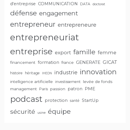
d'entreprise
COMMUNICATION
DATA
doctorat
défense
engagement
entrepreneur
entrepreneure
entrepreneuriat
entreprise
famille
export
femme
GENERATE
GICAT
formation
financement
france
innovation
industrie
histoire
héritage
IHEDN
intelligence artificielle
levée de fonds
investissement
PME
patron
management
passion
Paris
podcast
protection
StartUp
santé
équipe
sécurité
usine