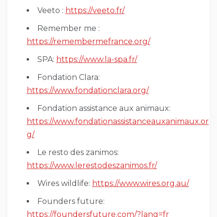
Veeto :
https://veeto.fr/
Remember me :
https://remembermefrance.org/
SPA:
https://www.la-spa.fr/
Fondation Clara:
https://www.fondationclara.org/
Fondation assistance aux animaux:
https://www.fondationassistanceauxanimaux.or
g/
Le resto des zanimos:
https://www.lerestodeszanimos.fr/
Wires wildlife:
https://www.wires.org.au/
Founders future:
https://foundersfuture.com/?lang=fr