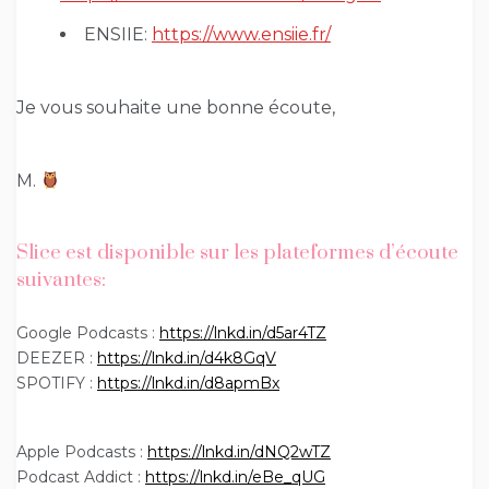
ENSIIE:
https://www.ensiie.fr/
Je vous souhaite une bonne écoute,
M.
Slice est disponible sur les plateformes d’écoute
suivantes:
Google Podcasts :
https://lnkd.in/d5ar4TZ
DEEZER :
https://lnkd.in/d4k8GqV
SPOTIFY :
https://lnkd.in/d8apmBx
Apple Podcasts :
https://lnkd.in/dNQ2wTZ
Podcast Addict :
https://lnkd.in/eBe_qUG