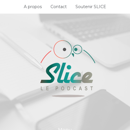
Skip
A propos
Contact
Soutenir SLICE
to
content
Menu