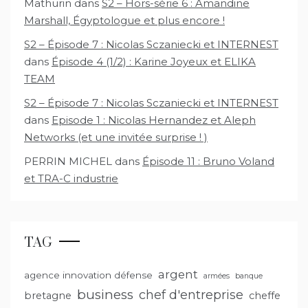
Mathurin
dans
S2 – Hors-série 6 : Amandine
Marshall, Égyptologue et plus encore !
S2 – Épisode 7 : Nicolas Sczaniecki et INTERNEST
dans
Épisode 4 (1/2) : Karine Joyeux et ELIKA
TEAM
S2 – Épisode 7 : Nicolas Sczaniecki et INTERNEST
dans
Episode 1 : Nicolas Hernandez et Aleph
Networks (et une invitée surprise ! )
PERRIN MICHEL
dans
Épisode 11 : Bruno Voland
et TRA-C industrie
TAG
argent
agence innovation défense
armées
banque
business
chef d'entreprise
bretagne
cheffe