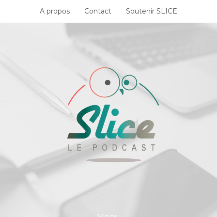
Skip
A propos
Contact
Soutenir SLICE
to
content
Menu