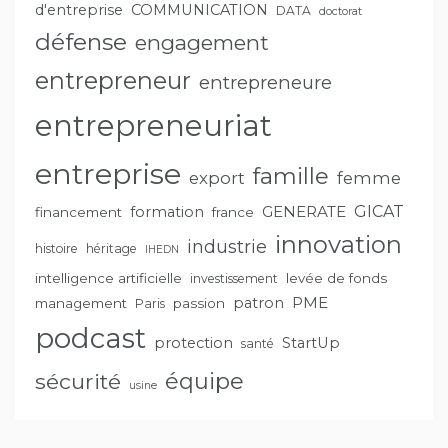
d'entreprise
COMMUNICATION
DATA
doctorat
défense
engagement
entrepreneur
entrepreneure
entrepreneuriat
entreprise
famille
export
femme
GENERATE
GICAT
formation
financement
france
innovation
industrie
histoire
héritage
IHEDN
intelligence artificielle
levée de fonds
investissement
PME
patron
management
passion
Paris
podcast
protection
StartUp
santé
équipe
sécurité
usine