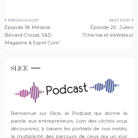
Navigation
Épisode 18: Mélanie
Épisode 20 : Julien
de
Bénard-Crozat, S&D
Tchernia et ekWateur
Magazine & Esprit Com’
l’article
SLICE
Bienvenue sur Slice, le Podcast qui donne la
parole aux entrepreneurs. Loin des clichés vous
découvrirez, à travers les portraits de nos invités,
la multiplicité des parcours de ceux qui un jour