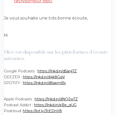
tech/bonjour-ppc/
Je vous souhaite une très bonne écoute,
M.
Slice est disponible sur les plateformes d’écoute
suivantes:
Google Podcasts :
https://lnkd.in/d5ar4TZ
DEEZER :
https://lnkd.in/d4k8GqV
SPOTIFY :
https://lnkd.in/d8apmBx
Apple Podcasts :
https://lnkd.in/dNQ2wTZ
Podcast Addict :
https://lnkd.in/eBe_qUG
Podcloud:
https://bit.ly/3tEDnV8